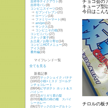
チョコ会の
吉祥寺テイクアウト
(8)
吉祥寺パン
(9)
キューブ型
コンビニスイーツ
(142)
今日はこん
⇒
セブンイレブン
(21)
⇒
ローソン
(14)
⇒
ファミリーマート
(46)
⇒
am/pm
(12)
⇒
サンクス
(13)
⇒
コンビニその他
(33)
コンビニパン
(27)
スナック菓子
(45)
お土産／お取り寄せ
(14)
コンビニHOTメニュー
(20)
アイス
(10)
番外編
(19)
マイフレンド一覧
全てを見る
新着記事
(10/07)
マックシェイク バナナ
(10/02)
小枝×ミスド ゴールデ
ンチョコレート
(08/04)
ピザポテト ホット＆ス
パイシー
(07/12)
ガリガリ君の梨
(07/03)
亀田の柿の種 スパイ
シーカレー
チロルの板
(06/27)
マックのヨーグルトシ