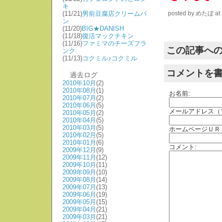
キ
(11/21)
男前豆腐店クリームパ
posted by
めたぼ
at
ン
(11/20)
BIG★DANISH
(11/18)
復活マックチキン
(11/16)
ファミマのチーズフラ
この記事へ
ンク
(11/13)
コクミル♪コクミル
コメントを
過去ログ
2010年10月
(2)
2010年08月
(1)
お名前:
2010年07月
(2)
2010年06月
(5)
メールアドレス（
2010年05月
(2)
2010年04月
(5)
2010年03月
(5)
ホームページＵＲ
2010年02月
(5)
2010年01月
(6)
コメント:
2009年12月
(9)
2009年11月
(12)
2009年10月
(11)
2009年09月
(10)
2009年08月
(14)
2009年07月
(13)
2009年06月
(19)
2009年05月
(15)
2009年04月
(21)
2009年03月
(21)