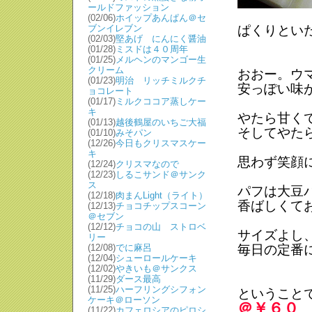
ールドファッション
(02/06)
ホイップあんぱん＠セ
ブンイレブン
ぱくりとい
(02/03)
堅あげ にんにく醤油
(01/28)
ミスドは４０周年
(01/25)
メルヘンのマンゴー生
クリーム
おおー。ウ
(01/23)
明治 リッチミルクチ
安っぽい味
ョコレート
(01/17)
ミルクココア蒸しケー
キ
やたら甘く
(01/13)
越後鶴屋のいちご大福
そしてやた
(01/10)
みそパン
(12/26)
今日もクリスマスケー
キ
思わず笑顔
(12/24)
クリスマなので
(12/23)
しるこサンド＠サンク
ス
パフは大豆
(12/18)
肉まんLight（ライト）
香ばしくて
(12/13)
チョコチップスコーン
＠セブン
(12/12)
チョコの山 ストロベ
サイズよし
リー
(12/08)
でに麻呂
毎日の定番
(12/04)
シューロールケーキ
(12/02)
やきいも＠サンクス
(11/29)
ダース最高
(11/25)
ハーフリングシフォン
ということ
ケーキ＠ローソン
＠￥６０
(11/22)
カフェロシアのピロシ