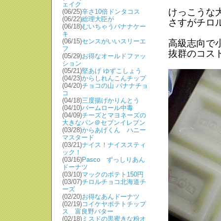
ェイク
けっこうな
(06/25)
辛さ10倍ドンタコス
(06/22)
総理大臣が
さすがチロ
(06/18)
むいちゃうバナナケー
キ
(06/15)
センスがいいスリーエ
高級志向で
フ
抜群のコス
(05/29)
お得なオールドファッ
ション
(05/21)
堅あげ ゆずこしょう
(04/23)
からしれんこんチップ
(04/20)
チョコの山 バナナチョ
コ
(04/18)
三度揚げかりんとう
(04/10)
バームロール中毒
(04/09)
チーズとマヨネーズの
大きなパン＠セブンイレブン
(03/28)
からあげくん ハニー
マスタード
(03/21)
ナイス！ナイススティ
ック！
(03/16)
Pasco ずっしりあん
ドーナツ
(03/10)
マックのポテト150円
(03/07)
チロルチョコ北海道チ
ーズ
(02/20)
お得なあんドーナツ
(02/19)
コイケヤポテトチップ
ス 富良野バター
(02/18)
ミスドの黒蜜きな粉オ