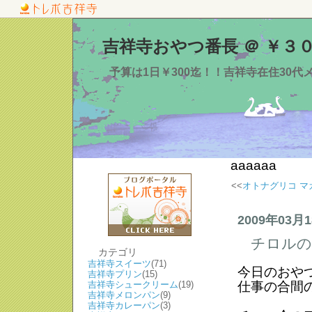
吉祥寺おやつ番長 ＠ ￥３
予算は1日￥300迄！！吉祥寺在住30
aaaaaa
<<
オトナグリコ マ
2009年03月
チロルの
カテゴリ
吉祥寺スイーツ
(71)
今日のおや
吉祥寺プリン
(15)
吉祥寺シュークリーム
(19)
仕事の合間
吉祥寺メロンパン
(9)
吉祥寺カレーパン
(3)