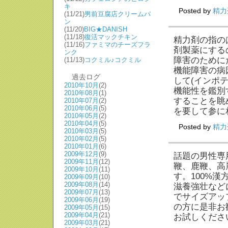
キ
Posted by
精力
(11/21)
男前豆腐店クリームパ
ン
(11/20)
BIG★DANISH
(11/18)
復活マックチキン
精力剤の指の
(11/16)
ファミマのチーズフラ
剤製薬にする
ンク
障害のために
(11/13)
コクミル♪コクミル
機能障害の病
過去ログ
して(インポ
2010年10月
(2)
機能性を鑑別
2010年08月
(1)
することを眺
2010年07月
(2)
2010年06月
(5)
を要して参に
2010年05月
(2)
2010年04月
(5)
Posted by
精力
2010年03月
(5)
2010年02月
(5)
2010年01月
(6)
2009年12月
(9)
話題の男性専
2009年11月
(12)
鞭、鹿鞭、高
2009年10月
(11)
す。100%
2009年09月
(10)
2009年08月
(14)
滋養強壮など
2009年07月
(13)
でサイズアッ
2009年06月
(19)
の方に是非お
2009年05月
(15)
2009年04月
(21)
お試しくださ
2009年03月
(21)