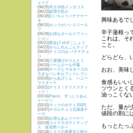
ェイク
(06/25)
辛さ10倍ドンタコス
(06/22)
総理大臣が
(06/18)
むいちゃうバナナケー
興味あるで
キ
(06/15)
センスがいいスリーエ
フ
辛子蓮根っ
(05/29)
お得なオールドファッ
これは、そ
ション
(05/21)
堅あげ ゆずこしょう
こと。
(04/23)
からしれんこんチップ
(04/20)
チョコの山 バナナチョ
コ
どらどら、
(04/18)
三度揚げかりんとう
(04/10)
バームロール中毒
おお、美味
(04/09)
チーズとマヨネーズの
大きなパン＠セブンイレブン
(03/28)
からあげくん ハニー
食感もいい
マスタード
(03/21)
ナイス！ナイススティ
ツウンとく
ック！
油っこくな
(03/16)
Pasco ずっしりあん
ドーナツ
(03/10)
マックのポテト150円
ただ、量が
(03/07)
チロルチョコ北海道チ
値段の割に
ーズ
(02/20)
お得なあんドーナツ
(02/19)
コイケヤポテトチップ
もっとたっ
ス 富良野バター
(02/18)
ミスドの黒蜜きな粉オ