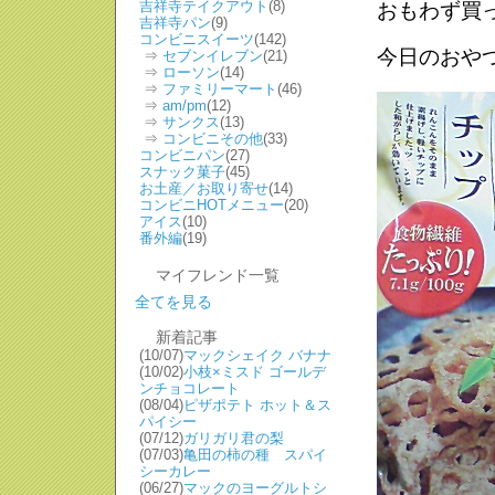
吉祥寺テイクアウト
(8)
おもわず買
吉祥寺パン
(9)
コンビニスイーツ
(142)
今日のおや
⇒
セブンイレブン
(21)
⇒
ローソン
(14)
⇒
ファミリーマート
(46)
⇒
am/pm
(12)
⇒
サンクス
(13)
⇒
コンビニその他
(33)
コンビニパン
(27)
スナック菓子
(45)
お土産／お取り寄せ
(14)
コンビニHOTメニュー
(20)
アイス
(10)
番外編
(19)
マイフレンド一覧
全てを見る
新着記事
(10/07)
マックシェイク バナナ
(10/02)
小枝×ミスド ゴールデ
ンチョコレート
(08/04)
ピザポテト ホット＆ス
パイシー
(07/12)
ガリガリ君の梨
(07/03)
亀田の柿の種 スパイ
シーカレー
(06/27)
マックのヨーグルトシ