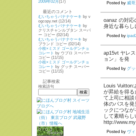
2009年02月
(17)
Posted by
威哥
最近のコメント
むいちゃうバナナケーキ
by v
oanaz 
ogcopy.net
(12/14)
むいちゃうバナナケーキ
by
身近な暮らし
クリスチャンルブタン スーパ
ー コピー
(02/14)
Posted by
ip
むいちゃうバナナケーキ
by
ブランド コピー
(02/14)
小枝×ミスド ゴールデンチョ
ap15vt ヤ
コレート
by ウブロ スーパー
コピー
(11/15)
ョン」を発
小枝×ミスド ゴールデンチョ
コレート
by グッチ スーパー
Posted by
グッ
コピー
(11/15)
記事検索
Louis Vu
検索語句
が昇給を得る
て上司に相談
体のパスを発
ックにつなが
して素晴らし
http://www.my
Posted by
ヴィ