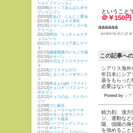
ールドファッション
(02/06)
ホイップあんぱん＠セ
ということ
ブンイレブン
＠￥150
(02/03)
堅あげ にんにく醤油
(01/28)
ミスドは４０周年
(01/25)
メルヘンのマンゴー生
aaaaaa
クリーム
posted by
めたぼ
at
(01/23)
明治 リッチミルクチ
ョコレート
(01/17)
ミルクココア蒸しケー
キ
(01/13)
越後鶴屋のいちご大福
この記事へ
(01/10)
みそパン
(12/26)
今日もクリスマスケー
キ
シアリス海外
(12/24)
クリスマなので
年日本にシア
(12/23)
しるこサンド＠サンク
ス
薬をもらった
(12/18)
肉まんLight（ライト）
必要はないで
(12/13)
チョコチップスコーン
＠セブン
Posted by
シア
(12/12)
チョコの山 ストロベ
リー
(12/08)
でに麻呂
(12/04)
シューロールケーキ
精力剤、漢方
(12/02)
やきいも＠サンクス
ジ、運動など
(11/29)
ダース最高
(11/25)
ハーフリングシフォン
陽、強陽の身
ケーキ＠ローソン
を強めること
(11/22)
カフェロシアのピロシ