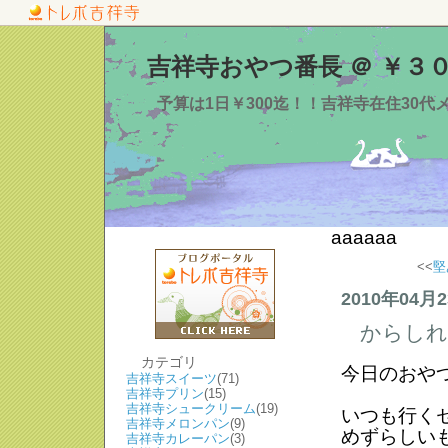
吉祥寺おやつ番長 ＠ ￥３
予算は1日￥300迄！！吉祥寺在住30
aaaaaa
<<
堅
2010年04月
からしれ
カテゴリ
今日のおや
吉祥寺スイーツ
(71)
吉祥寺プリン
(15)
吉祥寺シュークリーム
(19)
いつも行く
吉祥寺メロンパン
(9)
めずらしい
吉祥寺カレーパン
(3)