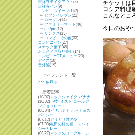
吉祥寺テイクアウト
(8)
チケットは
吉祥寺パン
(9)
ロシア料理
コンビニスイーツ
(142)
こんなとこ
⇒
セブンイレブン
(21)
⇒
ローソン
(14)
⇒
ファミリーマート
(46)
今日のおや
⇒
am/pm
(12)
⇒
サンクス
(13)
⇒
コンビニその他
(33)
コンビニパン
(27)
スナック菓子
(45)
お土産／お取り寄せ
(14)
コンビニHOTメニュー
(20)
アイス
(10)
番外編
(19)
マイフレンド一覧
全てを見る
新着記事
(10/07)
マックシェイク バナナ
(10/02)
小枝×ミスド ゴールデ
ンチョコレート
(08/04)
ピザポテト ホット＆ス
パイシー
(07/12)
ガリガリ君の梨
(07/03)
亀田の柿の種 スパイ
シーカレー
(06/27)
マックのヨーグルトシ