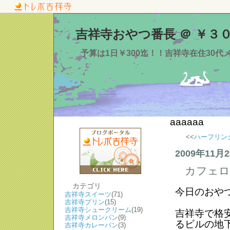
吉祥寺おやつ番長 ＠ ￥３
予算は1日￥300迄！！吉祥寺在住30
aaaaaa
<<
ハーフリン
2009年11月
カフェロ
カテゴリ
今日のおや
吉祥寺スイーツ
(71)
吉祥寺プリン
(15)
吉祥寺シュークリーム
(19)
吉祥寺で格
吉祥寺メロンパン
(9)
るビルの地
吉祥寺カレーパン
(3)