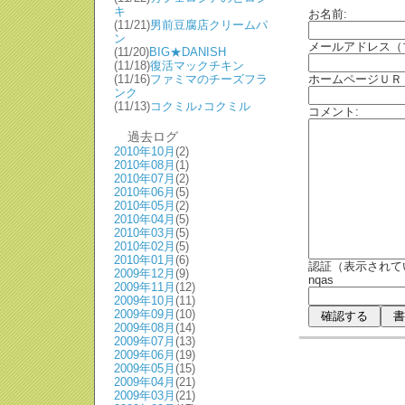
キ
お名前:
(11/21)
男前豆腐店クリームパ
ン
メールアドレス（
(11/20)
BIG★DANISH
(11/18)
復活マックチキン
(11/16)
ファミマのチーズフラ
ホームページＵＲ
ンク
(11/13)
コクミル♪コクミル
コメント:
過去ログ
2010年10月
(2)
2010年08月
(1)
2010年07月
(2)
2010年06月
(5)
2010年05月
(2)
2010年04月
(5)
2010年03月
(5)
2010年02月
(5)
2010年01月
(6)
認証（表示されて
2009年12月
(9)
nqas
2009年11月
(12)
2009年10月
(11)
2009年09月
(10)
2009年08月
(14)
2009年07月
(13)
2009年06月
(19)
2009年05月
(15)
2009年04月
(21)
2009年03月
(21)