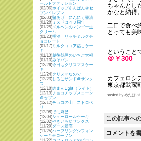
ールドファッション
ちゃんとし
(02/06)
ホイップあんぱん＠セ
かなと納得
ブンイレブン
(02/03)
堅あげ にんにく醤油
(01/28)
ミスドは４０周年
二口で食べ
(01/25)
メルヘンのマンゴー生
とっても美
クリーム
(01/23)
明治 リッチミルクチ
ョコレート
(01/17)
ミルクココア蒸しケー
キ
ということ
(01/13)
越後鶴屋のいちご大福
＠￥300
(01/10)
みそパン
(12/26)
今日もクリスマスケー
キ
(12/24)
クリスマなので
カフェロシ
(12/23)
しるこサンド＠サンク
ス
東京都武蔵野
(12/18)
肉まんLight（ライト）
(12/13)
チョコチップスコーン
posted by
めたぼ
at
＠セブン
(12/12)
チョコの山 ストロベ
リー
(12/08)
でに麻呂
(12/04)
シューロールケーキ
この記事へ
(12/02)
やきいも＠サンクス
(11/29)
ダース最高
(11/25)
ハーフリングシフォン
コメントを
ケーキ＠ローソン
(11/22)
カフェロシアのピロシ