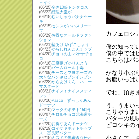
ェイク
(06/25)
辛さ10倍ドンタコス
(06/22)
総理大臣が
(06/18)
むいちゃうバナナケー
キ
(06/15)
センスがいいスリーエ
フ
カフェロシ
(05/29)
お得なオールドファッ
ション
(05/21)
堅あげ ゆずこしょう
僕の知って
(04/23)
からしれんこんチップ
僕の中では
(04/20)
チョコの山 バナナチョ
コ
こちらはパ
(04/18)
三度揚げかりんとう
(04/10)
バームロール中毒
かなり小ぶ
(04/09)
チーズとマヨネーズの
大きなパン＠セブンイレブン
お腹いっぱ
(03/28)
からあげくん ハニー
マスタード
(03/21)
ナイス！ナイススティ
でわ、頂き
ック！
(03/16)
Pasco ずっしりあん
う、うまい
ドーナツ
(03/10)
マックのポテト150円
こりゃうま
(03/07)
チロルチョコ北海道チ
バターの風
ーズ
(02/20)
お得なあんドーナツ
ピロシキの
(02/19)
コイケヤポテトチップ
ス 富良野バター
小さくて、
(02/18)
ミスドの黒蜜きな粉オ