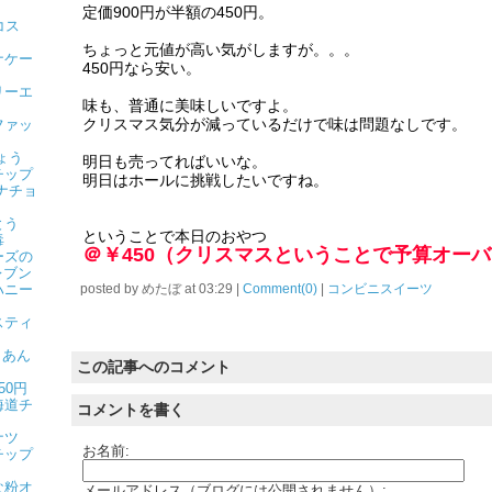
定価900円が半額の450円。
コス
ちょっと元値が高い気がしますが。。。
ナケー
450円なら安い。
リーエ
味も、普通に美味しいですよ。
クリスマス気分が減っているだけで味は問題なしです。
ファッ
ょう
明日も売ってればいいな。
チップ
明日はホールに挑戦したいですね。
ナチョ
とう
ということで本日のおやつ
毒
＠￥450（クリスマスということで予算オー
ーズの
レブン
ハニー
posted by
めたぼ
at
03:29
|
Comment(0)
|
コンビニスイーツ
スティ
りあん
この記事へのコメント
50円
海道チ
コメントを書く
ナツ
お名前:
チップ
な粉オ
メールアドレス（ブログには公開されません）: