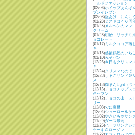
ールドファッション
(02/06)
ホイップあんぱ
ブンイレブン
(02/03)
堅あげ にんに
(01/28)
ミスドは４０周
(01/25)
メルヘンのマン
クリーム
(01/23)
明治 リッチミ
ョコレート
(01/17)
ミルクココア蒸
キ
(01/13)
越後鶴屋のいち
(01/10)
みそパン
(12/26)
今日もクリスマ
キ
(12/24)
クリスマなので
(12/23)
しるこサンド＠
ス
(12/18)
肉まんLight（
(12/13)
チョコチップス
＠セブン
(12/12)
チョコの山 ス
リー
(12/08)
でに麻呂
(12/04)
シューロールケ
(12/02)
やきいも＠サン
(11/29)
ダース最高
(11/25)
ハーフリングシ
ケーキ＠ローソン
(11/22)
カフェロシアの