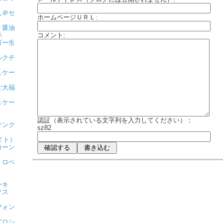
ん＠セ
ホームページＵＲＬ:
く醤油
年
コメント:
ゴー生
ルクチ
しケー
ご大福
スケー
認証（表示されている文字列を入力してください）：
サンク
sz82
ライト）
コーン
トロベ
ーキ
クス
フォン
ピロシ