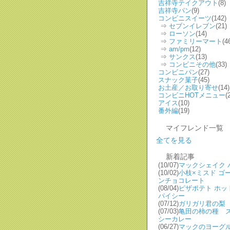
吉祥寺テイクアウト
(8)
吉祥寺パン
(9)
コンビニスイーツ
(142)
⇒
セブンイレブン
(21)
⇒
ローソン
(14)
⇒
ファミリーマート
(4
⇒
am/pm
(12)
⇒
サンクス
(13)
⇒
コンビニその他
(33)
コンビニパン
(27)
スナック菓子
(45)
お土産／お取り寄せ
(14)
コンビニHOTメニュー
(
アイス
(10)
番外編
(19)
マイフレンド一覧
全てを見る
新着記事
(10/07)
マックシェイク 
(10/02)
小枝×ミスド ゴ
ンチョコレート
(08/04)
ピザポテト ホッ
パイシー
(07/12)
ガリガリ君の梨
(07/03)
亀田の柿の種 
シーカレー
(06/27)
マックのヨーグ