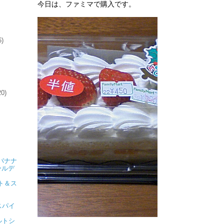
今日は、ファミマで購入です。
6)
20)
バナナ
ールデ
ト＆ス
スパイ
ルトシ