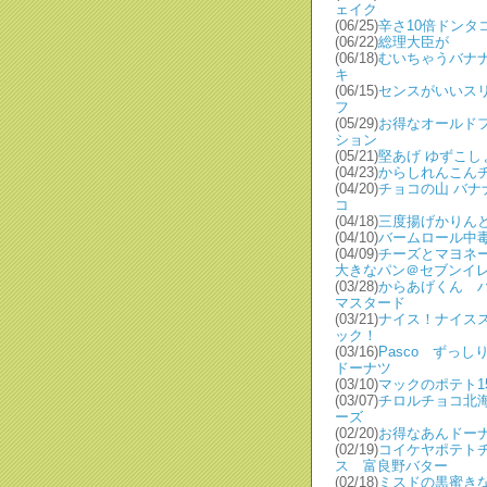
ェイク
(06/25)
辛さ10倍ドンタ
(06/22)
総理大臣が
(06/18)
むいちゃうバナ
キ
(06/15)
センスがいいス
フ
(05/29)
お得なオールド
ション
(05/21)
堅あげ ゆずこし
(04/23)
からしれんこん
(04/20)
チョコの山 バナ
コ
(04/18)
三度揚げかりん
(04/10)
バームロール中
(04/09)
チーズとマヨネ
大きなパン＠セブンイ
(03/28)
からあげくん 
マスタード
(03/21)
ナイス！ナイス
ック！
(03/16)
Pasco ずっし
ドーナツ
(03/10)
マックのポテト1
(03/07)
チロルチョコ北
ーズ
(02/20)
お得なあんドー
(02/19)
コイケヤポテト
ス 富良野バター
(02/18)
ミスドの黒蜜き