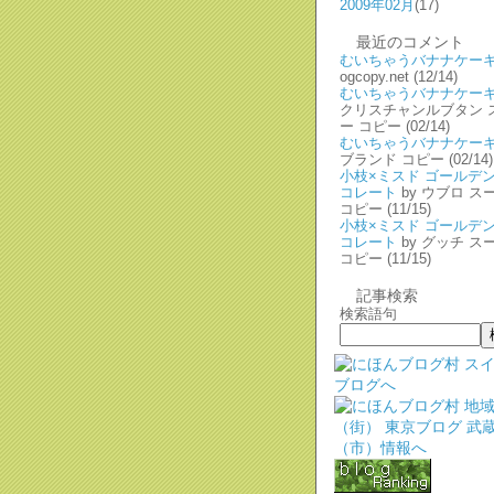
2009年02月
(17)
最近のコメント
むいちゃうバナナケー
ogcopy.net
(12/14)
むいちゃうバナナケー
クリスチャンルブタン 
ー コピー
(02/14)
むいちゃうバナナケー
ブランド コピー
(02/14)
小枝×ミスド ゴールデ
コレート
by ウブロ ス
コピー
(11/15)
小枝×ミスド ゴールデ
コレート
by グッチ ス
コピー
(11/15)
記事検索
検索語句