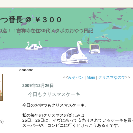
つ番長 ＠ ￥３００
00迄！！吉祥寺在住30代メタボのおやつ日記
aaaaaa
<<
みそパン
|
Main
|
クリスマなので
>>
2009年12月26日
今日もクリスマスケーキ
今日のおやつもクリスマスケーキ。
私の毎年のクリスマスの楽しみは
25日、26日に、イヴに余って安売りされているケーキを買
19)
スーパーや、コンビニに行くとけっこうあるんです。